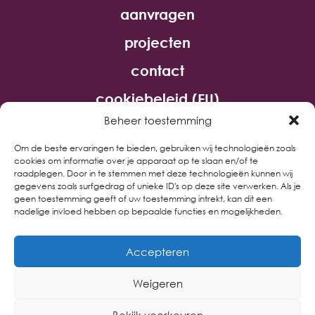
aanvragen
projecten
contact
cookiebeleid (EU)
Beheer toestemming
volg ons via
Om de beste ervaringen te bieden, gebruiken wij technologieën zoals
cookies om informatie over je apparaat op te slaan en/of te
raadplegen. Door in te stemmen met deze technologieën kunnen wij
gegevens zoals surfgedrag of unieke ID's op deze site verwerken. Als je
geen toestemming geeft of uw toestemming intrekt, kan dit een
nadelige invloed hebben op bepaalde functies en mogelijkheden.
Accepteren
Weigeren
Copyright © Stichting
|
Ontwerp door
Fonds Welzijnswerk
elevendesign
| Gebouwd
Bekijk voorkeuren