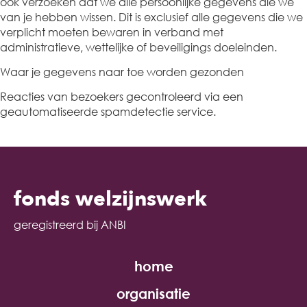
ook verzoeken dat we alle persoonlijke gegevens die we
van je hebben wissen. Dit is exclusief alle gegevens die we
verplicht moeten bewaren in verband met
administratieve, wettelijke of beveiligings doeleinden.
Waar je gegevens naar toe worden gezonden
Reacties van bezoekers gecontroleerd via een
geautomatiseerde spamdetectie service.
fonds welzijnswerk
geregistreerd bij ANBI
home
organisatie