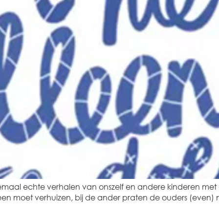
llemaal echte verhalen van onszelf en andere kinderen met
 een moet verhuizen, bij de ander praten de ouders (even) n