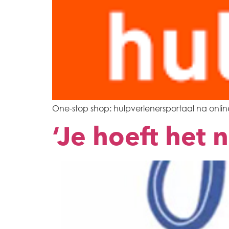
One-stop shop: hulpverlenersportaal na onlin
‘Je hoeft het 